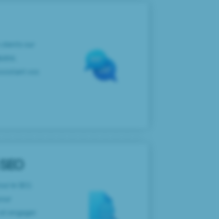
 clients sur
ilité,
 boostant vos
 SEO
ur le SEO,
pour
 et engager