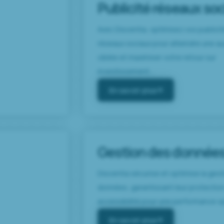
Publicité réseaux so
Avec Discentia, optimisez vos publicit
réseaux sociaux pour atteindre une a
ciblée et maximiser votre retour sur
investissement....
En savoir plus
Gestion des donnée
Discentia sécurise et optimise la ges
données, garantissant leur protection
accessibilité pour une performance opt
En savoir plus