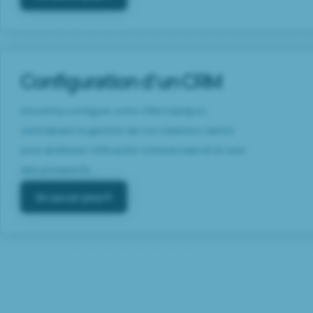
Configuration d’un CRM
Discentia configure votre CRM HubSpot,
centralisant la gestion de vos relations clients
pour améliorer l’efficacité commerciale et le suivi
des prospects....
En savoir plus