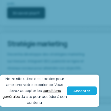
prêt...
En savoir plus
Stratégie marketing
Discentia développe des stratégies marketing
sur mesure, intégrant SEO, publicité en ligne et
réseaux sociaux pour atteindre vos objectifs....
Notre site utilise des cookies pour
En savoir plus
améliorer votre expérience. Vous
devez accepter les
conditions
Accepter
générales
du site pour accéder à son
contenu.