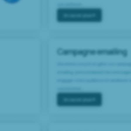
vos visiteurs....
En savoir plus
Campagne emailing
Discentia conçoit et gère vos campa
emailing, personnalisant les message
engager votre audience et améliorer 
conversions....
En savoir plus