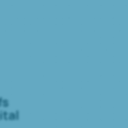
fs
ital