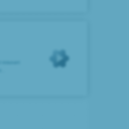
t réduisant
...