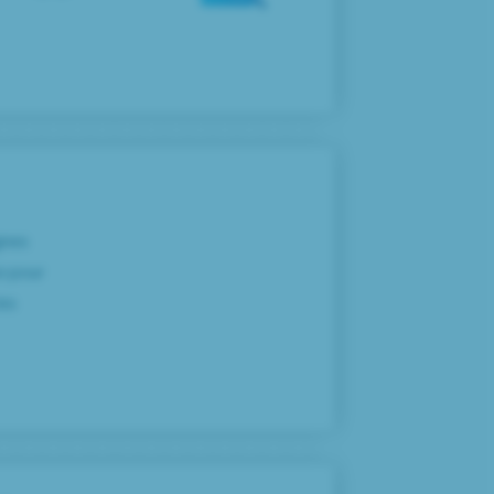
gnes
s pour
les