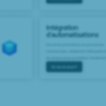
Intégration
d’automatisations
Discentia automatise vos processus
commerciaux, améliorant l’efficacité e
les erreurs pour un meilleur rendement.
En savoir plus