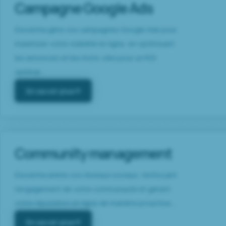
Campagne Google Ads
Discentia gère vos campagnes Google Ads pour
maximiser votre visibilité en ligne, en optimisant
les annonces et les mots-clés pour un ROI
optimal....
En savoir plus
Community management
Discentia anime vos réseaux sociaux, renforçant
l’engagement de votre communauté et gérant
votre réputation en ligne de manière proactive....
En savoir plus