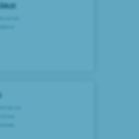
ciaux
és sur les
udience
s
tion de vos
 et leur
imale....