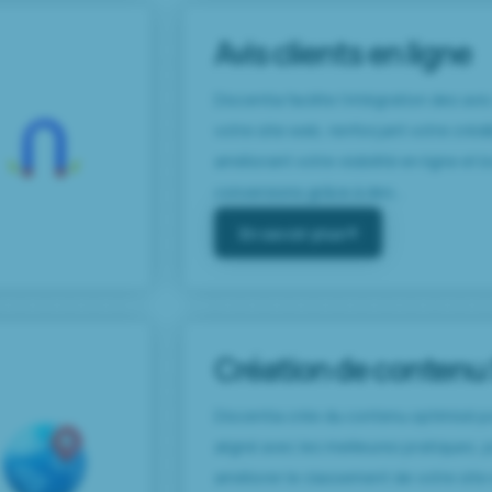
Avis clients en ligne
Discentia facilite l’intégration des avis
votre site web, renforçant votre crédib
améliorant votre visibilité en ligne et
conversions grâce à des...
En savoir plus
Création de contenu
Discentia crée du contenu optimisé po
aligné avec les meilleures pratiques, 
améliorer le classement de votre site