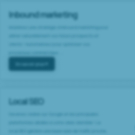
Inbound marketing
Mobilisez une stratégie d’inbound marketing pour
attirer naturellement vos futurs prospects et
clients ! Automatisez pour optimiser vos
processus commerciaux…...
En savoir plus
Local SEO
Devenez visible sur Google et les principales
plateformes dédiés à votre cible clientèle ! Le
local SEO génère une base sûre de traffic proche,